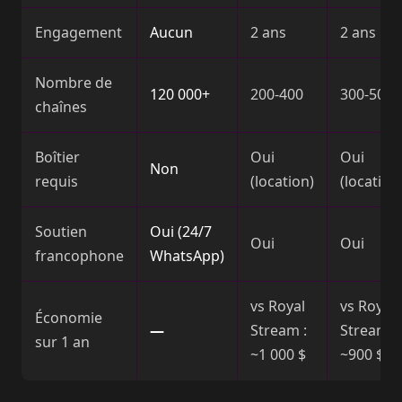
Engagement
Aucun
2 ans
2 ans
Nombre de
120 000+
200-400
300-500
chaînes
Boîtier
Oui
Oui
Non
requis
(location)
(location
Soutien
Oui (24/7
Oui
Oui
francophone
WhatsApp)
vs Royal
vs Royal
Économie
—
Stream :
Stream :
sur 1 an
~1 000 $
~900 $