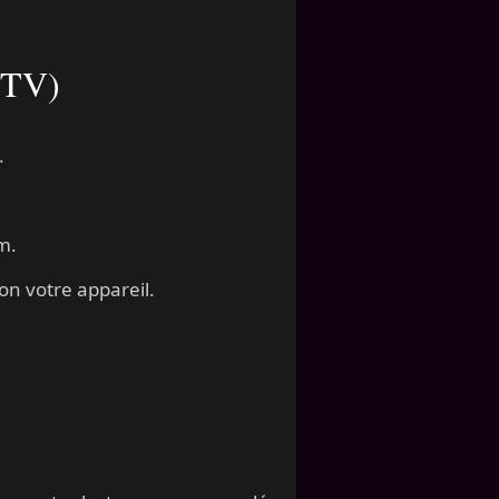
d TV)
.
m.
n votre appareil.