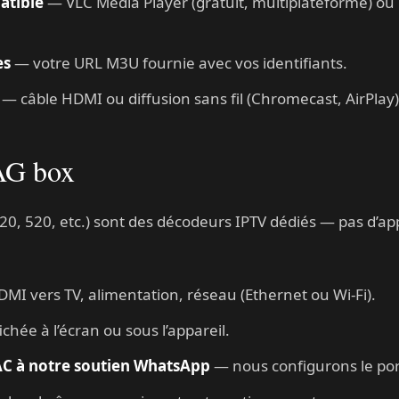
atible
— VLC Media Player (gratuit, multiplateforme) o
es
— votre URL M3U fournie avec vos identifiants.
— câble HDMI ou diffusion sans fil (Chromecast, AirPlay)
MAG box
 520, etc.) sont des décodeurs IPTV dédiés — pas d’applic
I vers TV, alimentation, réseau (Ethernet ou Wi-Fi).
chée à l’écran ou sous l’appareil.
C à notre soutien WhatsApp
— nous configurons le port