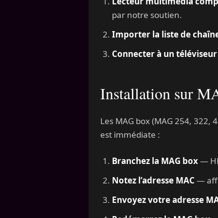
Lecteur multimédia comp
par notre soutien.
Importer la liste de chaîn
Connecter à un téléviseur
Installation sur 
Les MAG box (MAG 254, 322, 420,
est immédiate :
Branchez la MAG box
— HDM
Notez l’adresse MAC
— affi
Envoyez votre adresse MA