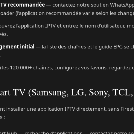
IPTV recommandée
— contactez notre soutien WhatsApp 
oader (l’application recommandée varie selon les chang
uvrez l’application IPTV et entrez le nom d’utilisateur, m
yés.
gement initial
— la liste des chaînes et le guide EPG se
.
es 120 000+ chaînes, configurez vos favoris, regardez du
Smart TV (Samsung, LG, Sony, TCL,
 installer une application IPTV directement, sans Fires
e :
t Hub → recherche d’applications → contactez notre sout