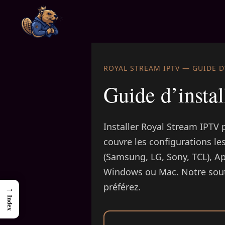
Skip
to
content
ROYAL STREAM IPTV — GUIDE D
Guide d’insta
Installer Royal Stream IPTV 
couvre les configurations l
(Samsung, LG, Sony, TCL), A
Windows ou Mac. Notre sout
préférez.
→
Index