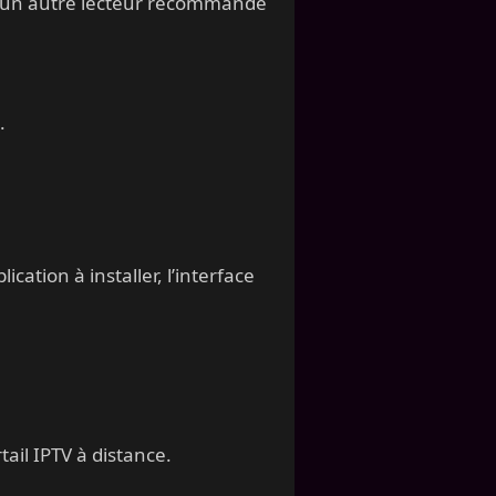
u un autre lecteur recommandé
.
ation à installer, l’interface
ail IPTV à distance.