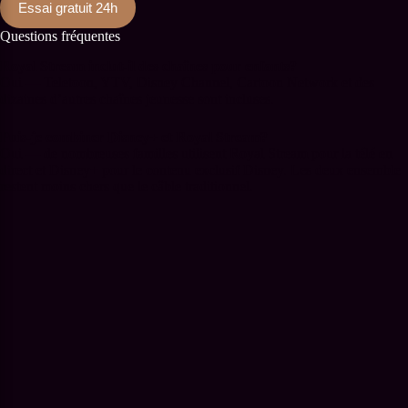
Essai gratuit 24h
Questions fréquentes
Royal Stream inclut-il des chaînes pour enfants?
Oui — Teletoon, YTV, Disney Channel, Cartoon Network et des
dizaines d’autres chaînes jeunesse sont incluses.
Puis-je combiner Disney+ et Royal Stream?
Oui — de nombreuses familles utilisent Royal Stream pour la télé en
direct et Disney+ pour le contenu exclusif Disney. Les deux ensemble
restent moins chers que le câble traditionnel.