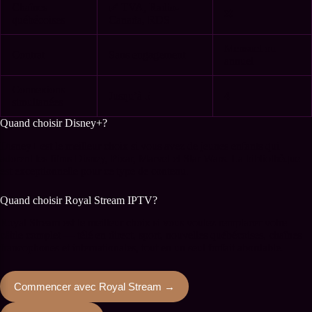
Chaînes
✅ TVA, Radio-
❌
québécoises
Canada, RDS
Mensuel ou
Contrat
Sans engagement
annuel
Connexions
Jusqu’à 5
4
simultanées
Quand choisir Disney+?
Disney+ est le meilleur choix si vous avez de jeunes enfants qui
adorent les films Disney, Pixar, Marvel et Star Wars. La bibliothèque
est exceptionnelle pour ce type de contenu.
Quand choisir Royal Stream IPTV?
Royal Stream est le meilleur choix si vous voulez remplacer votre
câble complet — télé en direct, sport, nouvelles québécoises, chaînes
francophones et internationales, tout en un seul forfait abordable.
Commencer avec Royal Stream →